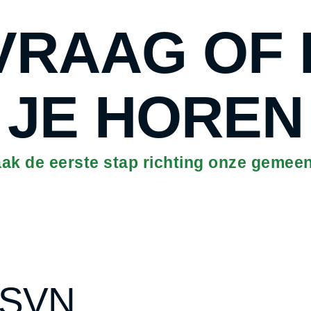
 VRAAG OF 
JE HOREN
maak de eerste stap richting onze geme
 KSVN