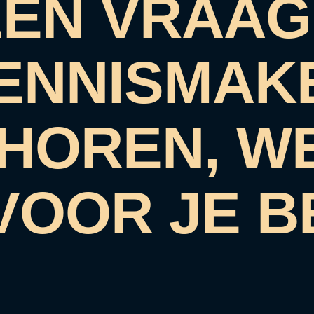
EEN VRAAG,
KENNISMAK
 HOREN, W
VOOR JE B